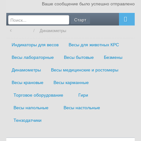
Ваше сообщение было успешно отправлено
Главная
/
Динамометры
О компании
Услуги
Индикаторы для весов
Весы для животных КРС
Блог
Весы лабораторные
Весы бытовые
Безмены
Оплата и доставка
Динамометры
Весы медицинские и ростомеры
Сертификаты
Весы крановые
Весы карманные
Контакты
Торговое оборудование
Гири
Весы напольные
Весы настольные
Тензодатчики