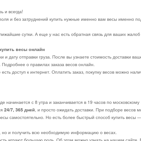
ь и всегда!
поля и без затруднений купить нужные именно вам весы именно по
лижайшие сутки. А еще у нас есть обратная связь для ваших жало
 купить весы онлайн
 и дату отправки груза. После вы узнаете стоимость доставки ва
. Подробнее о правилах заказа весов онлайн.
есть доступ к интернет. Оплатить заказ, покупку весов можно нал
е начинается с 8 утра и заканчивается в 19 часов по московскому
мя
24/7, 365 дней
, и просто ожидать доставки. При подборе весов м
 весы самостоятельно. Но есть более быстрый способ купить весы 
о, но и получить всю необходимую информацию о весах.
сть играют большую роль. Об этом можно узнать на нашем сайте. 