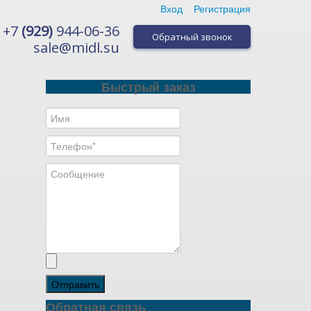
Вход
Регистрация
+7
(929)
944-06-36
Обратный звонок
sale@midl.su
Быстрый заказ
Отправить
Обратная связь