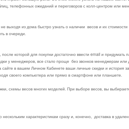
аблиц, телефонных ожиданий и переговоров с колл-центром или ме
, не выходя из дома быстро узнать о наличии весов и их стоимости
ять в очереди.
после которой для покупки достаточно ввести email и придумать па
идки у менеджеров, все стало проще без звонков менеджерам или
 сайте в вашем Личном Кабинете ваши личные скидки и история за
тходя своего компьютера или прямо в смартфоне или планшете.
жки, схемы весов многих моделей. При выборе весов, вы выбирае
!
 нескольким характеристикам сразу и, конечно, доставка в удален