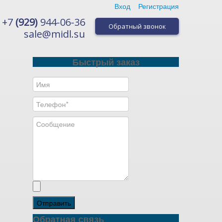
Вход
Регистрация
+7
(929)
944-06-36
Обратный звонок
sale@midl.su
Быстрый заказ
Отправить
Обратная связь