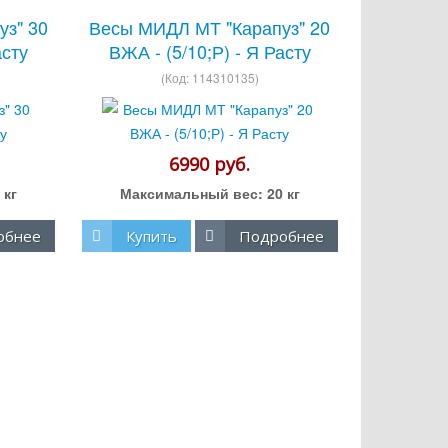
з" 30
Весы МИДЛ МТ "Карапуз" 20
асту
ВЖА - (5/10;Р) - Я Расту
(Код:
114310135
)
6990 руб.
 кг
Максимальный вес:
20 кг
обнее
Купить
Подробнее