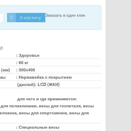
Заказать в один клик
В корзину
Л
:
Здоровье
:
60 кг
 (мм)
:
300х400
рмы
:
Нержавейка с покрытием
(диспей)
:
LCD (ЖКИ)
для чего и где применяются
:
 для поликлиники, весы для госпиталя, весы
еловека, весы для спортсменов, весы для
:
Специальные весы