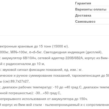
Гарантия
Варианты оплаты
Доставка
Самовывоз
ектронные крановые до 15 тонн (15000 кг).
00кг, MIN=100кг, e=d=5кг. Светодиодная индикация (дисплей),
: аккумулятор 6В/10Ач, сетевой адаптер 220В/6В2А, корпус из 8мм-
й с радиосигналом до 10 м,
: звуковой сигнал фиксации показаний, ед. изм.: кг.
ическое и ручное суммирование показаний, тарокомпенсация до 5
ы (см):89,7x27x27,
г, диапазон рабочих температур: -10 до +40 град С, диапазон тем
нной погрешностью): -30...+50 град С,
епрерывного использования от аккумулятора до 150ч.
 корпус из 8мм-вой стали - пыленепроницаемый и с сопротивлен