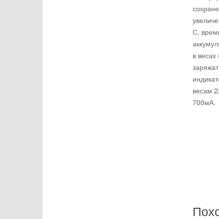
сохране
увеличе
С, врем
аккумул
в весах
заряжат
индикат
весам 2
700мА.
Пох