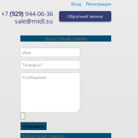
Вход
Регистрация
+7
(929)
944-06-36
Обратный звонок
sale@midl.su
Быстрый заказ
Отправить
Обратная связь