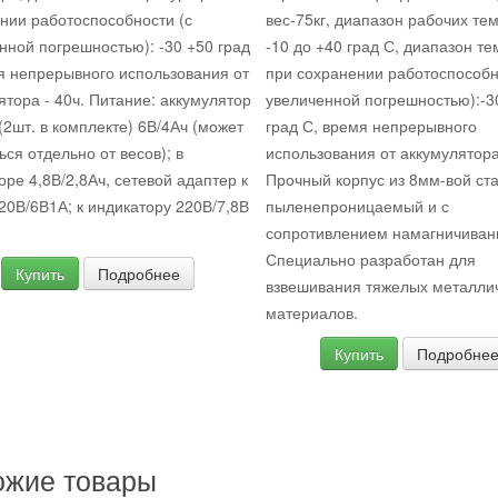
нии работоспособности (с
вес-75кг, диапазон рабочих те
нной погрешностью): -30 +50 град
-10 до +40 град С, диапазон т
я непрерывного использования от
при сохранении работоспособн
ятора - 40ч. Питание: аккумулятор
увеличенной погрешностью):-3
 (2шт. в комплекте) 6В/4Ач (может
град С, время непрерывного
ься отдельно от весов); в
использования от аккумулятора
оре 4,8В/2,8Ач, сетевой адаптер к
Прочный корпус из 8мм-вой ста
20В/6В1А; к индикатору 220В/7,8В
пыленепроницаемый и с
сопротивлением намагничиван
Специально разработан для
Купить
Подробнее
взвешивания тяжелых металли
материалов.
Купить
Подробне
ожие товары