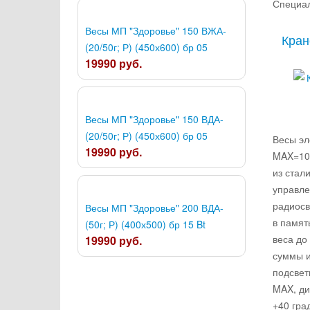
Специал
Весы МП "Здоровье" 150 ВЖА-
Кран
(20/50г; Р) (450х600) бр 05
19990 руб.
Весы МП "Здоровье" 150 ВДА-
(20/50г; Р) (450х600) бр 05
Весы эл
19990 руб.
MAX=100
из стал
управле
радиосв
Весы МП "Здоровье" 200 ВДА-
в памят
(50г; Р) (400х500) бр 15 Bt
веса до
19990 руб.
суммы и
подсвет
MAX, ди
+40 гра