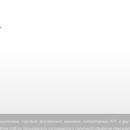
т
шленные, торговые, фасовочные, крановые, лабораторные, КРС и друг
йтом midl.su пользователь соглашается с политикой обработки персона