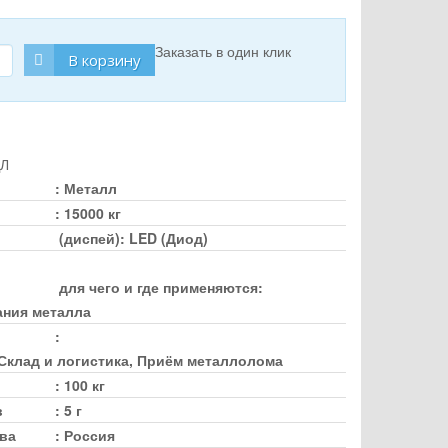
Заказать в один клик
В корзину
Л
:
Металл
:
15000 кг
(диспей)
:
LED (Диод)
для чего и где применяются
:
ания металла
:
клад и логистика, Приём металлолома
:
100 кг
в
:
5 г
ва
:
Россия