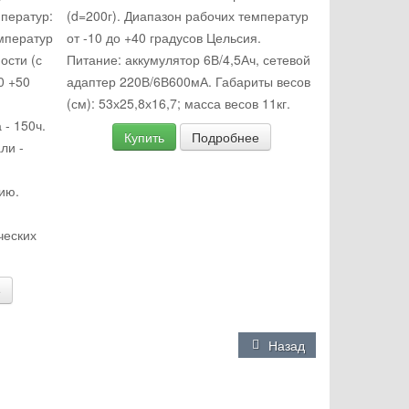
мператур:
(d=200г). Диапазон рабочих температур
емператур
от -10 до +40 градусов Цельсия.
ости (с
Питание: аккумулятор 6В/4,5Ач, сетевой
0 +50
адаптер 220В/6В600мА. Габариты весов
(см): 53х25,8х16,7; масса весов 11кг.
 - 150ч.
Купить
Подробнее
ли -
ию.
ческих
е
Назад