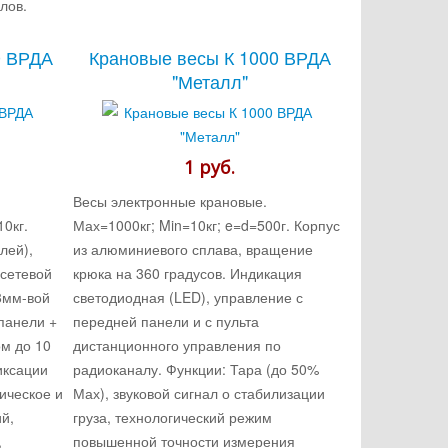
лов.
0 ВРДА
Крановые весы К 1000 ВРДА
"Металл"
1 руб.
Весы электронные крановые.
0кг.
Мах=1000кг; Min=10кг; e=d=500г. Корпус
лей),
из алюминиевого сплава, вращение
 сетевой
крюка на 360 градусов. Индикация
8мм-вой
светодиодная (LED), управление с
панели +
передней панели и с пульта
ом до 10
дистанционного управления по
иксации
радиоканалу. Функции: Тара (до 50%
тическое и
Мах), звуковой сигнал о стабилизации
й,
груза, технологический режим
,
повышенной точности измерения