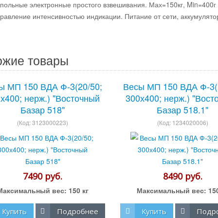
польные электронные простого взвешивания. Мах=150кг, Min=400г 
правление интенсивностью индикации. Питание от сети, аккумулято
ожие товары
ы МП 150 ВДА Ф-3(20/50;
Весы МП 150 ВДА Ф-3(
х400; нерж.) "Восточный
300х400; нерж.) "Вост
Базар 518"
Базар 518.1"
(Код:
3123000223
)
(Код:
1234020006
)
7490 руб.
8490 руб.
Максимальный вес:
150 кг
Максимальный вес:
15
Купить
Подробнее
Купить
Подр