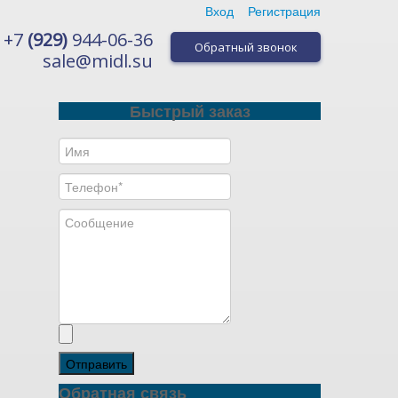
Вход
Регистрация
+7
(929)
944-06-36
Обратный звонок
sale@midl.su
Быстрый заказ
Отправить
Обратная связь