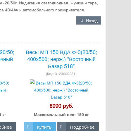
е=20/50г. Индикация светодиодная. Функции тара,
ра 4В/4Ач и автомобильного прикуривателя.
Назад
20/50;
Весы МП 150 ВДА Ф-3(20/50;
очный
400х500; нерж.) "Восточный
Базар 518"
(Код:
3123000231
)
8990 руб.
0 кг
Максимальный вес:
150 кг
обнее
Купить
Подробнее