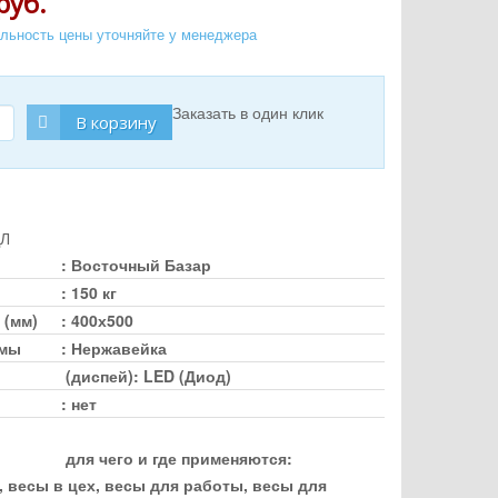
руб.
альность цены уточняйте у менеджера
Заказать в один клик
В корзину
Л
:
Восточный Базар
:
150 кг
 (мм)
:
400х500
рмы
:
Нержавейка
(диспей)
:
LED (Диод)
:
нет
для чего и где применяются
:
 весы в цех, весы для работы, весы для