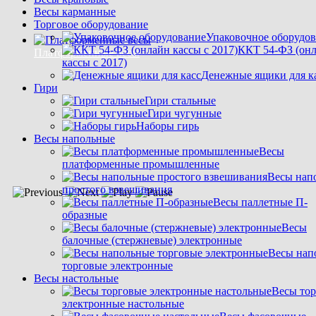
Весы карманные
Торговое оборудование
Упаковочное оборудо
ККТ 54-ФЗ (он
Платформенные весы
кассы с 2017)
Денежные ящики для к
Гири
Гири стальные
Гири чугунные
Наборы гирь
Весы напольные
Весы
платформенные промышленные
Весы нап
простого взвешивания
Весы паллетные П-
образные
Весы
балочные (стержневые) электронные
Весы нап
торговые электронные
Весы настольные
Весы то
электронные настольные