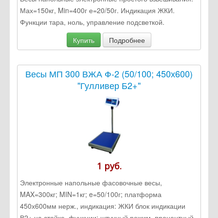
Мах=150кг, Min=400г е=20/50г. Индикация ЖКИ.
Функции тара, ноль, управление подсветкой.
Купить
Подробнее
Весы МП 300 ВЖА Ф-2 (50/100; 450х600)
"Гулливер Б2+"
1 руб.
Электронные напольные фасовочные весы,
MAX=300кг; MIN=1кг; e=50/100г; платформа
450х600мм нерж., индикация: ЖКИ блок индикации
В2+ на стойке, функции: штучный режим, процентный