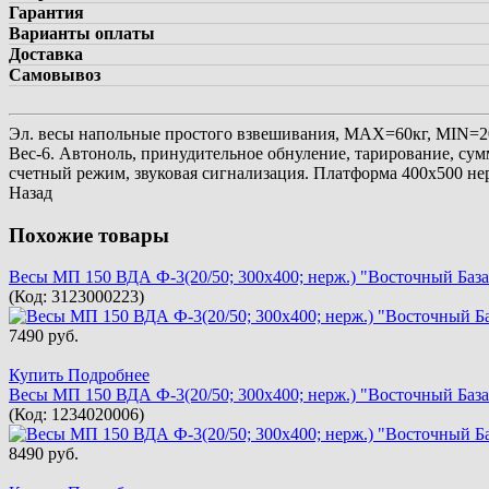
Гарантия
Варианты оплаты
Доставка
Самовывоз
Эл. весы напольные простого взвешивания, МАХ=60кг, MIN=20
Вес-6. Автоноль, принудительное обнуление, тарирование, су
счетный режим, звуковая сигнализация. Платформа 400х500 нерж
Назад
Похожие товары
Весы МП 150 ВДА Ф-3(20/50; 300х400; нерж.) "Восточный База
(Код:
3123000223
)
7490 руб.
Купить
Подробнее
Весы МП 150 ВДА Ф-3(20/50; 300х400; нерж.) "Восточный База
(Код:
1234020006
)
8490 руб.