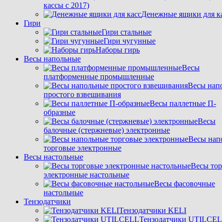
кассы с 2017)
Денежные ящики для к
Гири
Гири стальные
Гири чугунные
Наборы гирь
Весы напольные
Весы
платформенные промышленные
Весы нап
простого взвешивания
Весы паллетные П-
образные
Весы
балочные (стержневые) электронные
Весы нап
торговые электронные
Весы настольные
Весы то
электронные настольные
Весы фасовочные
настольные
Тензодатчики
Тензодатчики KELI
Тензодатчики UTILCE