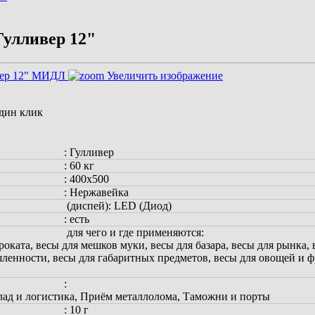
Гулливер 12"
Увеличить изображение
один клик
:
Гулливер
:
60 кг
:
400х500
:
Нержавейка
(диспей)
:
LED (Диод)
:
есть
для чего и где применяются
:
роката, весы для мешков муки, весы для базара, весы для рынка, 
ленности, весы для габаритных предметов, весы для овощей и фр
:
лад и логистика, Приём металлолома, Таможни и порты
:
10 г