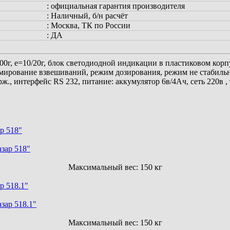
:
официальная гарантия производителя
:
Наличный, б/н расчёт
:
Москва, ТК по России
:
ДА
0г, e=10/20г, блок светодиодной индикации в пластиковом кор
ммирование взвешиваний, режим дозирования, режим не стабильн
., интерфейс RS 232, питание: аккумулятор 6в/4Ач, сеть 220в , 
р 518"
Максимальный вес:
150 кг
р 518.1"
Максимальный вес:
150 кг