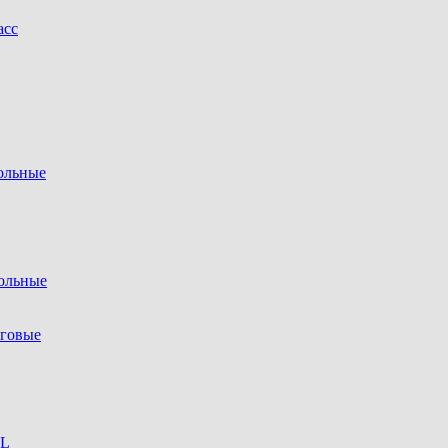
асс
ольные
ольные
рговые
LL